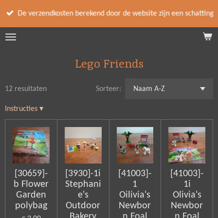
Ga
De verzendkosten berekend door de website zijn een schatting
direct
naar
de
hoofdinhoud
Lego Friends
12 resultaten
Sorteer:
Instructies
▾
[30659]-
[3930]-1i
[41003]-
[41003]-
b Flower
Stephani
1
1i
Garden
e's
Oilivia's
Olivia's
polybag
Outdoor
Newbor
Newbor
Bakery
n Foal
n Foal