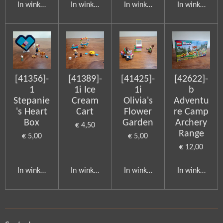
In winkelwagen
In winkelwagen
In winkelwagen
In winkelwag
[41356]-
[41389]-
[41425]-
[42622]-
1
1i Ice
1i
b
Stepanie
Cream
Olivia's
Adventu
's Heart
Cart
Flower
re Camp
Box
Garden
Archery
€ 4,50
Range
€ 5,00
€ 5,00
€ 12,00
In winkelwagen
In winkelwagen
In winkelwagen
In winkelwag