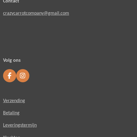
Contact
crazycarrotcompany@gmail.com
Volg ons
F
I
a
n
c
s
e
t
Verzending
b
a
o
g
o
r
Betaling
k
a
m
Leveringstermijn