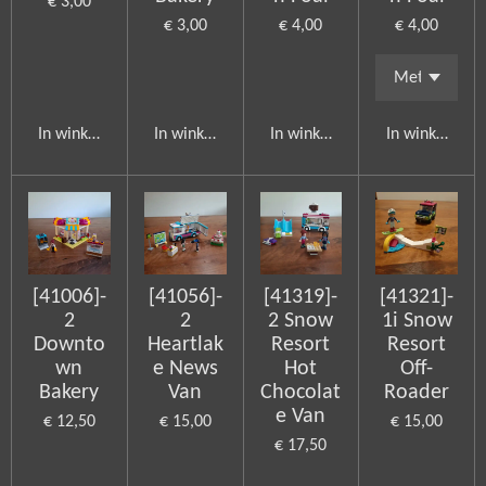
€ 3,00
€ 3,00
€ 4,00
€ 4,00
In winkelwagen
In winkelwagen
In winkelwagen
In winkelwag
[41006]-
[41056]-
[41319]-
[41321]-
2
2
2 Snow
1i Snow
Downto
Heartlak
Resort
Resort
wn
e News
Hot
Off-
Bakery
Van
Chocolat
Roader
e Van
€ 12,50
€ 15,00
€ 15,00
€ 17,50