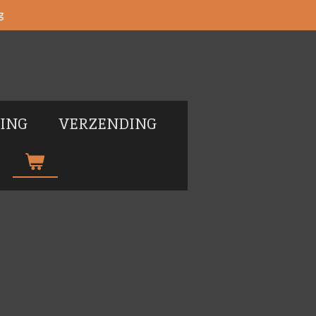
g
LING
VERZENDING