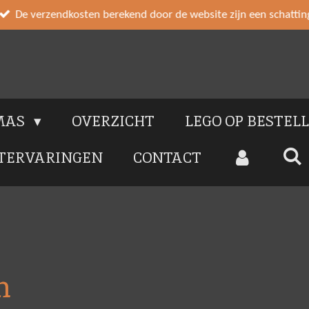
De verzendkosten berekend door de website zijn een schattin
MAS
OVERZICHT
LEGO OP BESTEL
TERVARINGEN
CONTACT
n