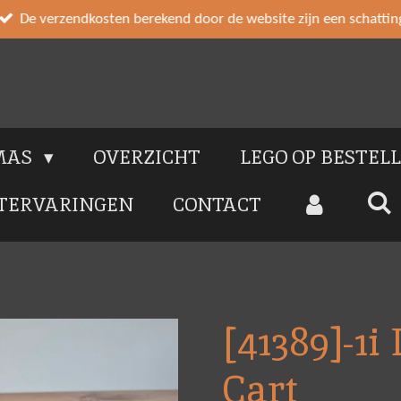
De verzendkosten berekend door de website zijn een schattin
MAS
OVERZICHT
LEGO OP BESTEL
TERVARINGEN
CONTACT
[41389]-1i
Cart