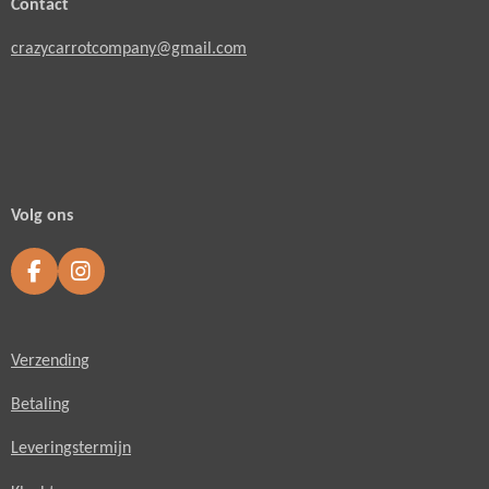
Contact
crazycarrotcompany@gmail.com
Volg ons
F
I
a
n
c
s
e
t
Verzending
b
a
o
g
o
r
Betaling
k
a
m
Leveringstermijn