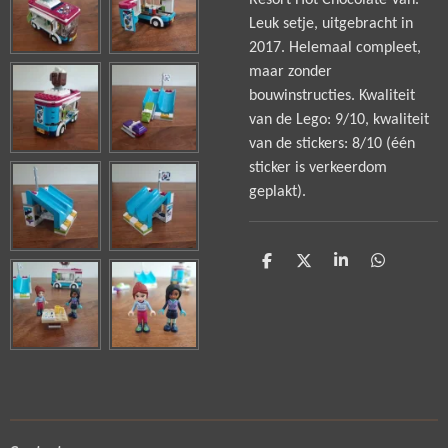
Resort Hot Chocolate Van.
Leuk setje, uitgebracht in
2017. Helemaal compleet,
maar zonder
bouwinstructies. Kwaliteit
van de Lego: 9/10, kwaliteit
van de stickers: 8/10 (één
sticker is verkeerdom
geplakt).
D
D
S
D
e
e
h
e
l
e
a
l
e
l
r
e
n
e
n