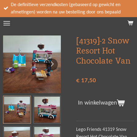
De definitieve verzendkosten (gebaseerd op gewicht en
Ga
afmetingen) worden na uw bestelling door ons bepaald
direct
naar
de
hoofdinhoud
[41319]-2 Snow
Resort Hot
Chocolate Van
€ 17,50
In winkelwagen
Lego Friends 41319 Snow