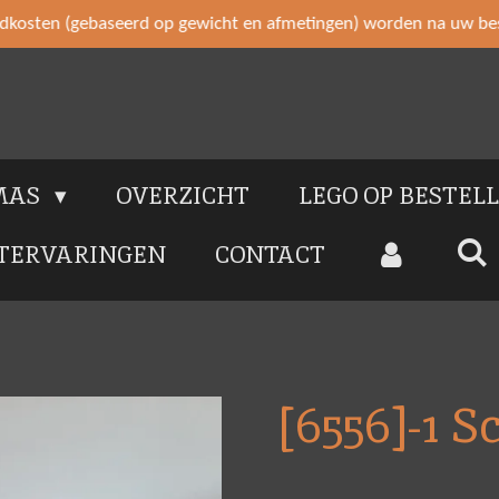
ndkosten (gebaseerd op gewicht en afmetingen) worden na uw bes
MAS
OVERZICHT
LEGO OP BESTEL
TERVARINGEN
CONTACT
[6556]-1 