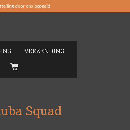
telling door ons bepaald
LING
VERZENDING
Scuba Squad