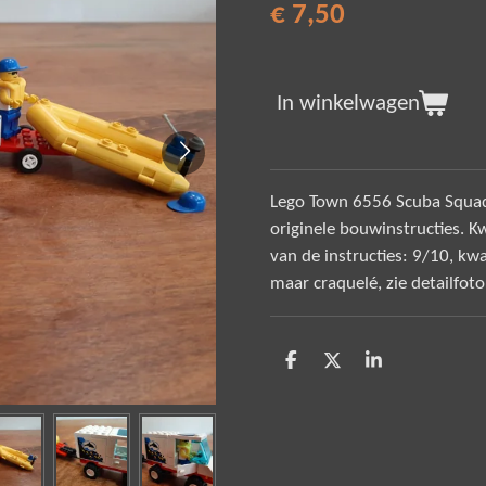
€ 7,50
In winkelwagen
Lego Town 6556 Scuba Squad.
originele bouwinstructies. Kw
van de instructies: 9/10, kwa
maar craquelé, zie detailfoto
D
D
S
e
e
h
l
e
a
e
l
r
n
e