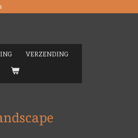
g
LING
VERZENDING
Landscape