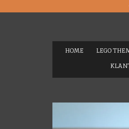
Ga
direct
naar
de
hoofdinhoud
HOME
LEGO THE
KLAN