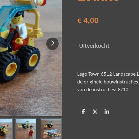
€ 4,00
Uitverkocht
Lego Town 6512 Landscape Lo
de originele bouwinstructies.
van de instructies: 8/10.
D
D
S
e
e
h
l
e
a
e
l
r
n
e