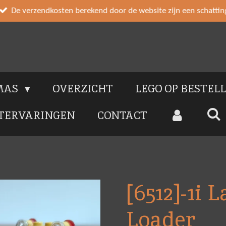
De verzendkosten berekend door de website zijn een schattin
MAS
OVERZICHT
LEGO OP BESTEL
TERVARINGEN
CONTACT
[6512]-1i 
Loader