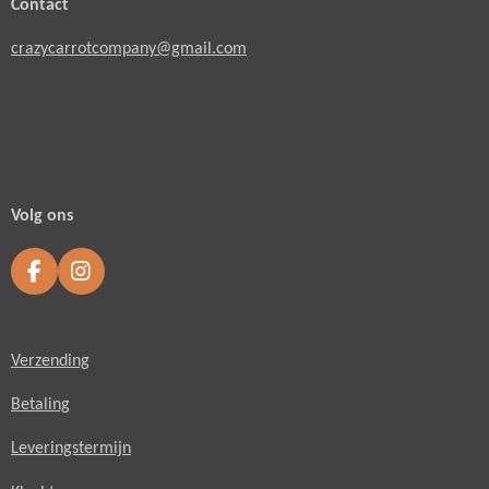
Contact
crazycarrotcompany@gmail.com
Volg ons
F
I
a
n
c
s
e
t
Verzending
b
a
o
g
o
r
Betaling
k
a
m
Leveringstermijn