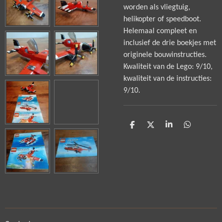
worden als vliegtuig,
helikopter of speedboot.
Helemaal compleet en
inclusief de drie boekjes met
originele bouwinstructies.
Kwaliteit van de Lego: 9/10,
kwaliteit van de instructies:
9/10.
D
D
S
D
e
e
h
e
l
e
a
l
e
l
r
e
n
e
n