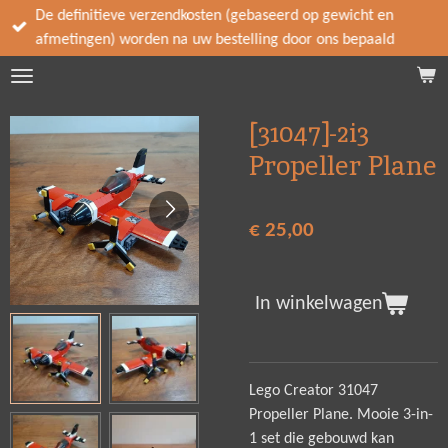
De definitieve verzendkosten (gebaseerd op gewicht en
Ga
afmetingen) worden na uw bestelling door ons bepaald
direct
naar
de
hoofdinhoud
[31047]-2i3
Propeller Plane
€ 25,00
In winkelwagen
Lego Creator 31047
Propeller Plane. Mooie 3-in-
1 set die gebouwd kan