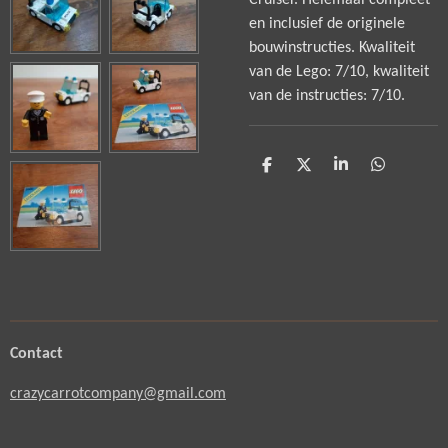
Cruiser. Helemaal compleet
en inclusief de originele
bouwinstructies. Kwaliteit
van de Lego: 7/10, kwaliteit
van de instructies: 7/10.
D
D
S
D
e
e
h
e
l
e
a
l
e
l
r
e
n
e
n
Contact
crazycarrotcompany@gmail.com