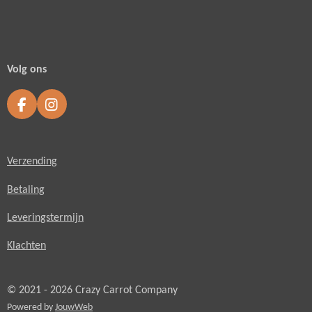
Volg ons
F
I
a
n
c
s
e
t
Verzending
b
a
o
g
o
r
Betaling
k
a
m
Leveringstermijn
Klachten
© 2021 - 2026 Crazy Carrot Company
Powered by
JouwWeb