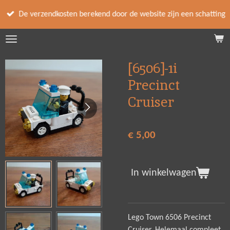
Ga
De verzendkosten berekend door de website zijn een schatting
direct
naar
de
hoofdinhoud
[6506]-1i
Precinct
Cruiser
€ 5,00
In winkelwagen
Lego Town 6506 Precinct