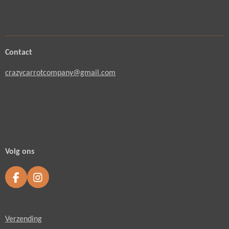
Contact
crazycarrotcompany@gmail.com
Volg ons
F
I
a
n
c
s
e
t
Verzending
b
a