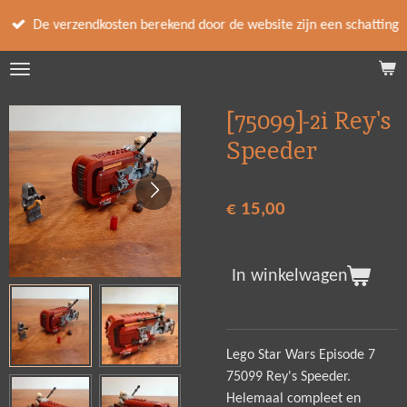
Ga
De verzendkosten berekend door de website zijn een schatting
direct
naar
de
hoofdinhoud
[75099]-2i Rey's
Speeder
€ 15,00
In winkelwagen
Lego Star Wars Episode 7
75099 Rey's Speeder.
Helemaal compleet en