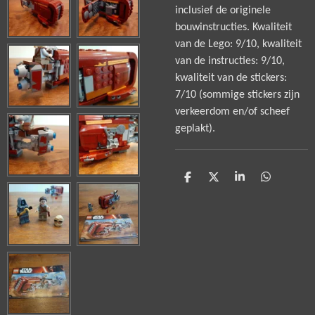
inclusief de originele
bouwinstructies. Kwaliteit
van de Lego: 9/10, kwaliteit
van de instructies: 9/10,
kwaliteit van de stickers:
7/10 (sommige stickers zijn
verkeerdom en/of scheef
geplakt).
D
D
S
D
e
e
h
e
l
e
a
l
e
l
r
e
n
e
n