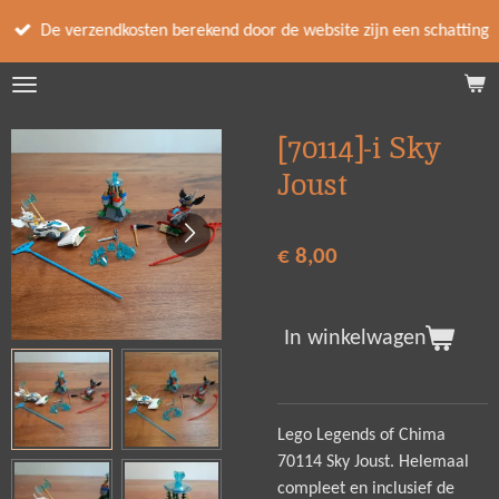
Ga
De verzendkosten berekend door de website zijn een schatting
direct
naar
de
hoofdinhoud
[70114]-i Sky
Joust
€ 8,00
In winkelwagen
Lego Legends of Chima
70114 Sky Joust. Helemaal
compleet en inclusief de