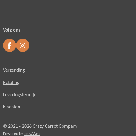
Volg ons
F
I
a
n
c
s
e
t
Verzending
b
a
o
g
o
r
Betaling
k
a
m
Leveringstermijn
Klachten
© 2021 - 2026 Crazy Carrot Company
Powered by
JouwWeb