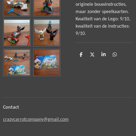
originele bouwinstructies,
maar zonder speelkaarten.
Kwaliteit van de Lego: 9/10,
kwaliteit van de instructies:
9/10.
D
D
S
D
e
e
h
e
l
e
a
l
e
l
r
e
n
e
n
Contact
crazycarrotcompany@gmail.com