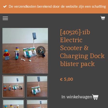
Ga
De verzendkosten berekend door de website zijn een schatting
direct
naar
de
hoofdinhoud
[40526]-1ib
Electric
Scooter &
Charging Dock
blister pack
€ 5,00
In winkelwagen