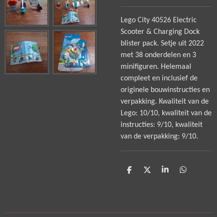
Lego City 40526 Electric
Scooter & Charging Dock
blister pack. Setje uit 2022
met 38 onderdelen en 3
minifiguren. Helemaal
compleet en inclusief de
originele bouwinstructies en
verpakking. Kwaliteit van de
Lego: 10/10, kwaliteit van de
instructies: 9/10, kwaliteit
van de verpakking: 9/10.
D
D
S
D
e
e
h
e
l
e
a
l
e
l
r
e
n
e
n