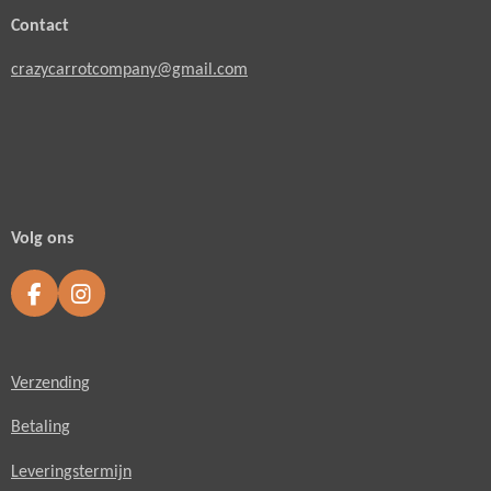
Contact
crazycarrotcompany@gmail.com
Volg ons
F
I
a
n
c
s
e
t
Verzending
b
a
o
g
o
r
Betaling
k
a
m
Leveringstermijn