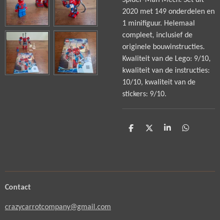
Spider-Man Mech. Set uit
2020 met 149 onderdelen en
1 minifiguur. Helemaal
compleet, inclusief de
originele bouwinstructies.
Kwaliteit van de Lego: 9/10,
kwaliteit van de instructies:
10/10, kwaliteit van de
stickers: 9/10.
D
D
S
D
e
e
h
e
l
e
a
l
e
l
r
e
n
e
n
Contact
crazycarrotcompany@gmail.com