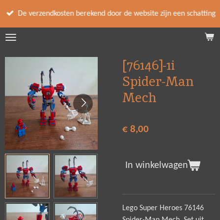
Ga
De verzendkosten berekend door de website zijn een schatting
direct
naar
de
hoofdinhoud
[76146]-1i
Spider-Man
Mech
€ 8,00
In winkelwagen
Lego Super Heroes 76146