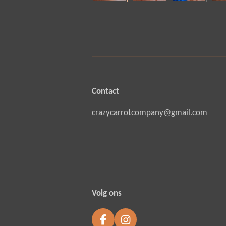
Contact
crazycarrotcompany@gmail.com
Volg ons
F
I