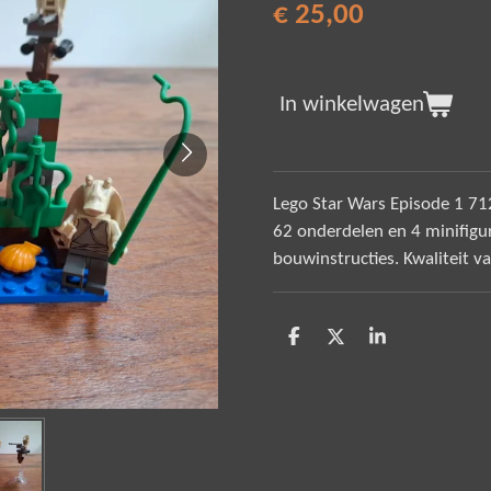
€ 25,00
In winkelwagen
Lego Star Wars Episode 1 7
62 onderdelen en 4 minifig
bouwinstructies. Kwaliteit v
D
D
S
e
e
h
l
e
a
e
l
r
n
e