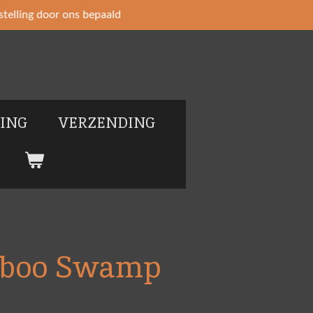
telling door ons bepaald
LING
VERZENDING
Naboo Swamp