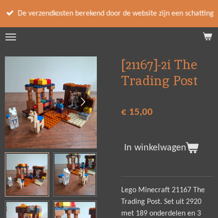
Ga
De verzendkosten berekend door de website zijn een schatting
direct
naar
de
hoofdinhoud
[21167]-2i The
Trading Post
€ 15,00
In winkelwagen
Lego Minecraft 21167 The
Trading Post. Set uit 2920
met 189 onderdelen en 3