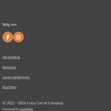
Volg ons
F
I
a
n
c
s
e
t
Verzending
b
a
o
g
o
r
Betaling
k
a
m
Leveringstermijn
Klachten
© 2021 - 2026 Crazy Carrot Company
Powered by
JouwWeb