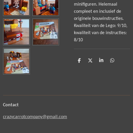
minifiguren. Helemaal
compleet en inclusief de
originele bouwinstructies.
Kwaliteit van de Lego: 9/10,
kwaliteit van de instructies:
8/10
D
D
S
D
e
e
h
e
l
e
a
l
e
l
r
e
n
e
n
Contact
crazycarrotcompany@gmail.com