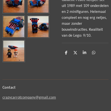
Galactic Peace Keeper. Set
uit 1989 met 109 onderdelen
en 2 minifiguren. Helemaal
compleet en nog erg netjes,
maar zonder
bouwinstructies. Kwaliteit
van de Lego: 9/10.
D
D
S
D
e
e
h
e
l
e
a
l
e
l
r
e
n
e
n
Contact
crazycarrotcompany@gmail.com