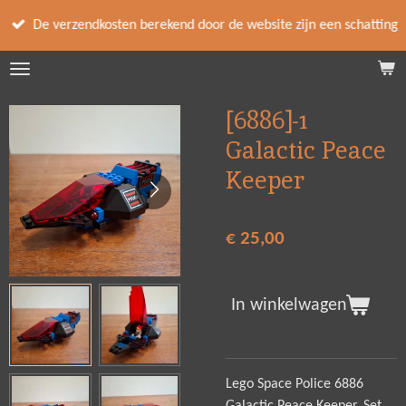
Ga
De verzendkosten berekend door de website zijn een schatting
direct
naar
de
hoofdinhoud
[6886]-1
Galactic Peace
Keeper
€ 25,00
In winkelwagen
Lego Space Police 6886