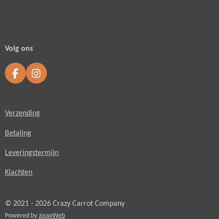
Volg ons
F
I
a
n
c
s
e
t
Verzending
b
a
o
g
o
r
Betaling
k
a
m
Leveringstermijn
Klachten
© 2021 - 2026 Crazy Carrot Company
Powered by
JouwWeb