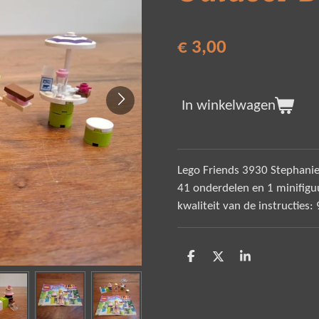
€ 3,00
In winkelwagen
Lego Friends 3930 Stephanie
41 onderdelen en 1 minifiguu
kwaliteit van de instructies:
D
D
S
e
e
h
l
e
a
e
l
r
n
e