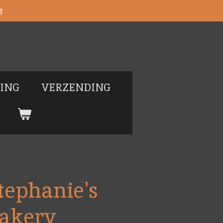
g
LING
VERZENDING
Stephanie's
Bakery