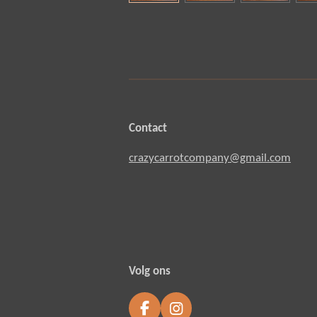
Contact
crazycarrotcompany@gmail.com
Volg ons
F
I