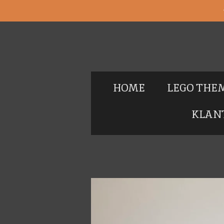
Ga
direct
naar
de
hoofdinhoud
HOME
LEGO THE
KLAN