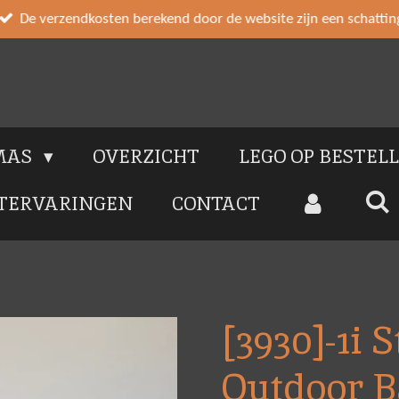
De verzendkosten berekend door de website zijn een schattin
MAS
OVERZICHT
LEGO OP BESTEL
TERVARINGEN
CONTACT
[3930]-1i 
Outdoor 