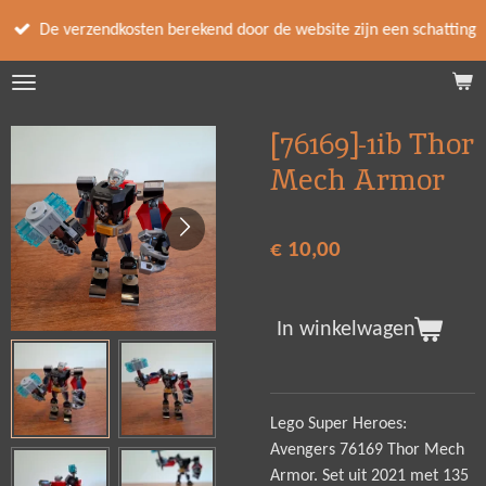
Ga
De verzendkosten berekend door de website zijn een schatting
direct
naar
de
hoofdinhoud
[76169]-1ib Thor
Mech Armor
€ 10,00
In winkelwagen
Lego Super Heroes:
Avengers 76169 Thor Mech
Armor. Set uit 2021 met 135