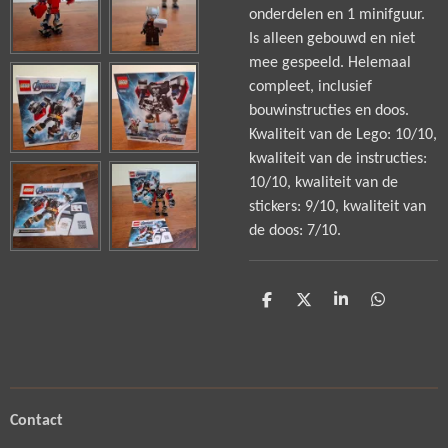
onderdelen en 1 minifguur.
Is alleen gebouwd en niet
mee gespeeld. Helemaal
compleet, inclusief
bouwinstructies en doos.
Kwaliteit van de Lego: 10/10,
kwaliteit van de instructies:
10/10, kwaliteit van de
stickers: 9/10, kwaliteit van
de doos: 7/10.
D
D
S
D
e
e
h
e
l
e
a
l
e
l
r
e
n
e
n
Contact