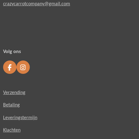
crazycarrotcompany@gmail.com
Volg ons
F
I
a
n
c
s
e
t
Verzending
b
a
o
g
o
r
Betaling
k
a
m
Leveringstermijn
Klachten