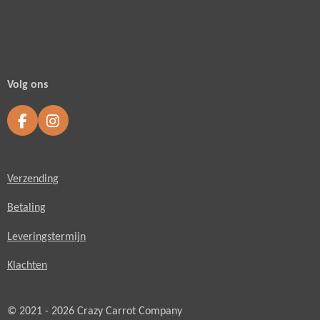
Volg ons
F
I
a
n
c
s
e
t
Verzending
b
a
o
g
o
r
Betaling
k
a
m
Leveringstermijn
Klachten
© 2021 - 2026 Crazy Carrot Company