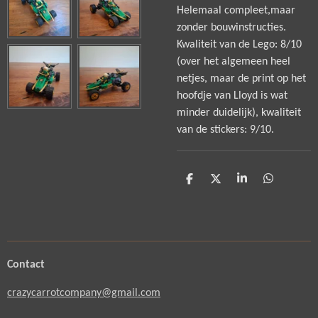
Helemaal compleet,maar
zonder bouwinstructies.
Kwaliteit van de Lego: 8/10
(over het algemeen heel
netjes, maar de print op het
hoofdje van Lloyd is wat
minder duidelijk), kwaliteit
van de stickers: 9/10.
D
D
S
D
e
e
h
e
l
e
a
l
e
l
r
e
n
e
n
Contact
crazycarrotcompany@gmail.com