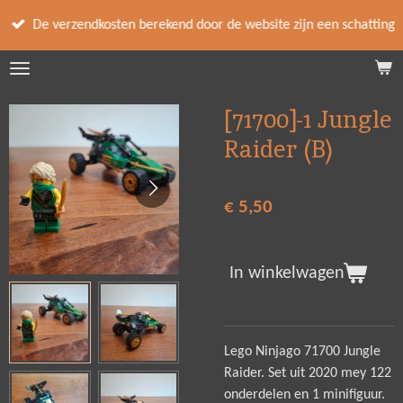
Ga
De verzendkosten berekend door de website zijn een schatting
direct
naar
de
hoofdinhoud
[71700]-1 Jungle
Raider (B)
€ 5,50
In winkelwagen
Lego Ninjago 71700 Jungle
Raider. Set uit 2020 mey 122
onderdelen en 1 minifiguur.