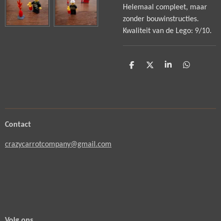
Helemaal compleet, maar
zonder bouwinstructies.
Kwaliteit van de Lego: 9/10.
D
D
S
D
e
e
h
e
l
e
a
l
e
l
r
e
n
e
n
Contact
crazycarrotcompany@gmail.com
Volg ons