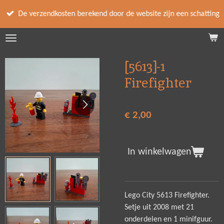
Ga
De verzendkosten berekend door de website zijn een schatting
direct
naar
de
hoofdinhoud
[5613]-1
Firefighter
€ 2,00
In winkelwagen
Lego City 5613 Firefighter.
Setje uit 2008 met 21
onderdelen en 1 minifguur.