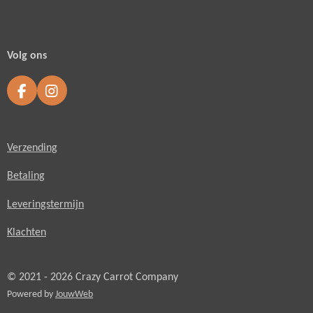
Volg ons
F
I
a
n
c
s
e
t
Verzending
b
a
o
g
o
r
Betaling
k
a
m
Leveringstermijn
Klachten
© 2021 - 2026 Crazy Carrot Company
Powered by
JouwWeb