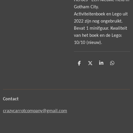
Heroes - Een Nieuwe Held in
Gotham City.
Activiteitenboek en Lego uit
2022 zijn nog ongebruikt.
Bevat 1 minifguur. Kwaliteit
van het boek en de Lego:
10/10 (nieuw).
D
D
S
D
e
e
h
e
l
e
a
l
e
l
r
e
n
e
n
Contact
crazycarrotcompany@gmail.com