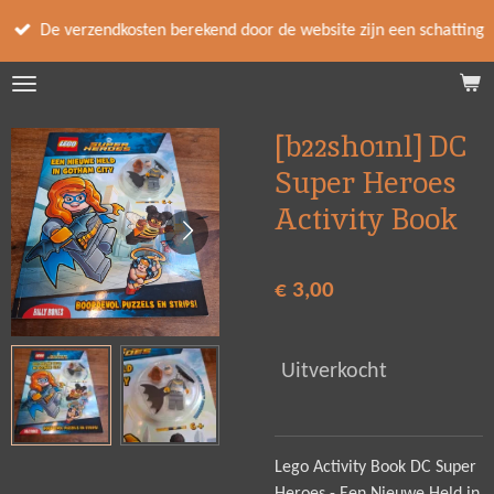
Ga
De verzendkosten berekend door de website zijn een schatting
direct
naar
de
hoofdinhoud
[b22sh01nl] DC
Super Heroes
Activity Book
€ 3,00
Uitverkocht
Lego Activity Book DC Super