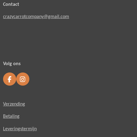
Contact
crazycarrotcompany@gmail.com
Volg ons
F
I
a
n
c
s
e
t
Verzending
b
a
o
g
o
r
Betaling
k
a
m
Leveringstermijn