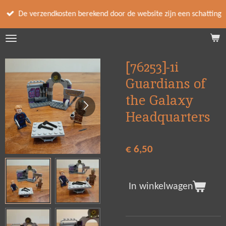
Ga
De verzendkosten berekend door de website zijn een schatting
direct
naar
de
hoofdinhoud
[76253]-1i
Guardians of
the Galaxy
Headquarters
€ 6,50
In winkelwagen