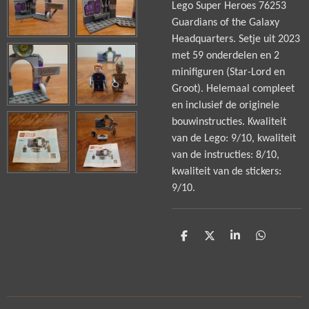
Lego Super Heroes 76253
Guardians of the Galaxy
Headquarters. Setje uit 2023
met 59 onderdelen en 2
minifiguren (Star-Lord en
Groot). Helemaal compleet
en inclusief de originele
bouwinstructies. Kwaliteit
van de Lego: 9/10, kwaliteit
van de instructies: 8/10,
kwaliteit van de stickers:
9/10.
D
D
S
D
e
e
h
e
l
e
a
l
e
l
r
e
n
e
n