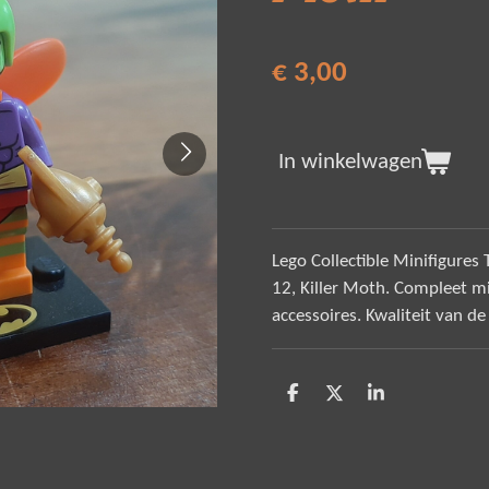
€ 3,00
In winkelwagen
Lego Collectible Minifigur
12, Killer Moth. Compleet m
accessoires. Kwaliteit van de
D
D
S
e
e
h
l
e
a
e
l
r
n
e