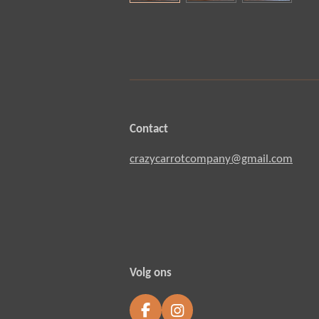
Contact
crazycarrotcompany@gmail.com
Volg ons
F
I