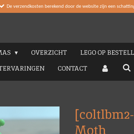
De verzendkosten berekend door de website zijn een schattin
MAS
OVERZICHT
LEGO OP BESTEL
TERVARINGEN
CONTACT
[coltlbm2-1
Moth