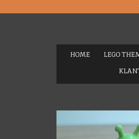
Ga
direct
naar
de
hoofdinhoud
HOME
LEGO THE
KLAN