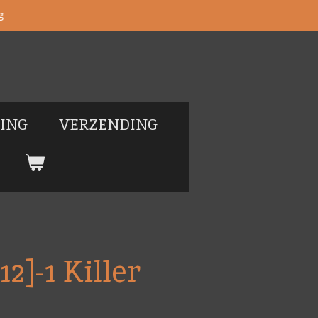
g
LING
VERZENDING
2]-1 Killer